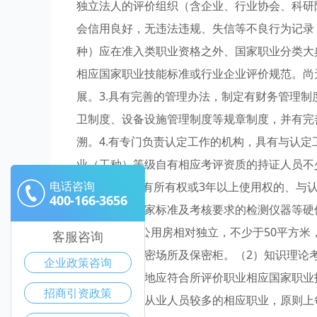
独立法人的评价组织（含企业、行业协会、科研
会信用良好，无违法违规、失信等不良行为记录
种）应在准入类职业资格之外、国家职业分类大典
相应国家职业技能标准或行业企业评价规范。尚
展。3.具有完善的管理办法，制定有财务管理
卫制度、设备设施管理制度等规章制度，并有完
溯。4.有专门负责认定工作的机构，具有与认
业（工种）等级自有相应考评资质的持证人员不
电话咨询
信行为。5.具有所有权或3年以上使用权的、
400-166-3656
备）、符合国家标准及考核要求的检测仪器等硬
求。（1）办公用房相对独立，不少于50平方
客服咨询
专门的试卷保密场所及保密柜。（2）知识理论考
企业政策咨询
作技能考核场地应符合所评价职业相应国家职业
招商引资政策
于通用性强、从业人员较多的相应职业，原则上