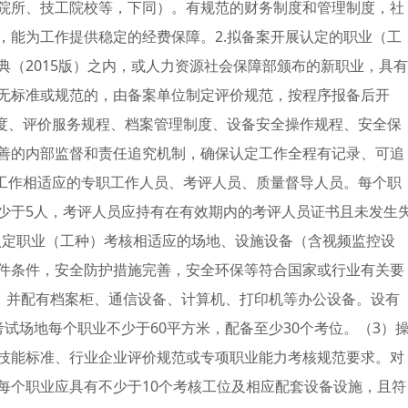
院所、技工院校等，下同）。有规范的财务制度和管理制度，社
，能为工作提供稳定的经费保障。2.拟备案开展认定的职业（工
（2015版）之内，或人力资源社会保障部颁布的新职业，具有
无标准或规范的，由备案单位制定评价规范，按程序报备后开
制度、评价服务规程、档案管理制度、设备安全操作规程、安全保
善的内部监督和责任追究机制，确保认定工作全程有记录、可追
定工作相适应的专职工作人员、考评人员、质量督导人员。每个职
少于5人，考评人员应持有在有效期内的考评人员证书且未发生
与认定职业（工种）考核相适应的场地、设施设备（含视频监控设
件条件，安全防护措施完善，安全环保等符合国家或行业有关要
米，并配有档案柜、通信设备、计算机、打印机等办公设备。设有
试场地每个职业不少于60平方米，配备至少30个考位。（3）
技能标准、行业企业评价规范或专项职业能力考核规范要求。对
每个职业应具有不少于10个考核工位及相应配套设备设施，且符